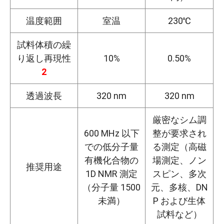
温度範囲
室温
230℃
試料体積の繰
り返し再現性
10%
0.50%
2
透過波長
320 nm
320 nm
厳密なシム調
600 MHz 以下
整が要求され
での低分子量
る測定（高磁
有機化合物の
場測定、ノン
推奨用途
1D NMR 測定
スピン、多次
（分子量 1500
元、多核、DN
未満）
P および生体
試料など）