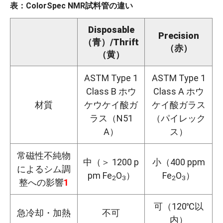
表：ColorSpec NMR試料管の違い
Disposable
Precision
（青）/Thrift
（赤）
（黄）
ASTM Type 1
ASTM Type 1
Class B ホウ
Class A ホウ
材質
ケウケイ酸ガ
ケイ酸ガラス
ラス（N51
（パイレック
A）
ス）
常磁性不純物
中（＞ 1200 p
小（400 ppm
によるシム調
pm Fe
O
）
Fe
O
）
2
3
2
3
整への影響
1
可（120℃以
急冷却・加熱
不可
内）