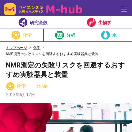
研究全般
生物学
化学
分析
水
トップページ
化学
NMR測定の失敗リスクを回避するおすすめ実験器具と装置
NMR測定の失敗リスクを回避するおす
すめ実験器具と装置
化学
NMR
2018年6月12日